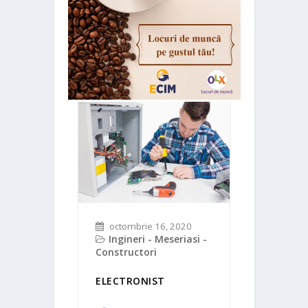
 2020
cii auto
octomb
Perso
octombrie 16, 2020
restaur
Ingineri - Meseriasi -
I
Constructori
AJUTOR
FAST-F
ELECTRONIST